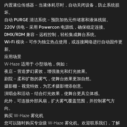
内置液位传感器
– 当液体耗尽时，自动关闭设备，防止系统损
坏。
自动 PURGE 清洁系统
– 预防加热元件堵塞和液体残留。
220V 供电
– 采用
Powercon 电源线
，确保稳定连接。
DMX/RDM 兼容
– 远程控制，轻松集成舞台系统。
Wi-Fi 模块
– 可作为独立热点使用，或连接网络进行自动固件更
新。
应用场景
W-Haze 适用于
小型场地
，例如：
夜店
– 营造梦幻雾效，增强激光和灯光效果。
剧院
– 柔和扩散的雾气，使舞台效果更加自然。
摄影棚
– 视觉特效，为艺术摄影增添创意。
演唱会和活动
– 结合灯光效果，使舞台更具立体感。
此外，可连接
外部风扇
，扩大雾气覆盖范围，并控制雾气方
向。
购买 W-Haze 雾化机
您可以随时购买专业级 W-Haze 雾化机。欢迎联系我们，了解