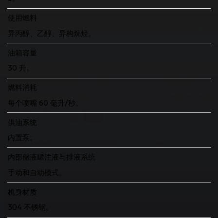
使用燃料
异丙醇、乙醇、异构烷烃。
油箱容量
30 升。
燃料消耗
每个喷嘴 60 毫升/秒。
供油系统
内置泵。
内部储液罐注液与排液系统
手动和自动模式。
机身材质
304 不锈钢。