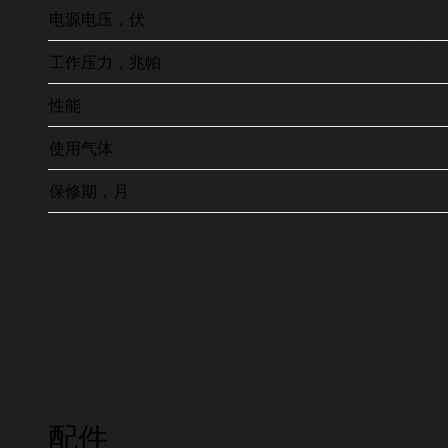
电源电压，伏
工作压力，兆帕
性能
使用气体
保修期，月
配件