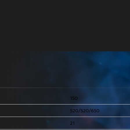
150
520/520/650
21