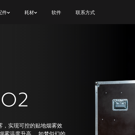
配件
耗材
软件
联系方式
CO2
却 烟雾，实现可控的贴地烟雾效
烟雾温度升高。 如梦似幻的