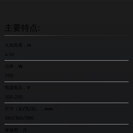
主要特点:
火焰高度，m
4-10
功率，W
700
电源电压，V
100-230
尺寸（长/宽/高），mm
360/360/380
保修期，月